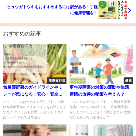
ヒュウガトウキをおすすめするには訳がある！手軽
に健康管理を！
おすすめの記事
無農薬野菜
健康
無農薬野菜のガイドラインやミ
更年期障害の対策の運動や生活
レーが気になる！安心・安全
習慣の改善の秘策を考える？
も？
ハイこんにちはナベやん先生です。 今日
こんにちはナベさんです。 今日は更年期
は無農薬野菜のガイドラインをお話ししま
傷害についてのお話です。 更年期障害に
すね！ ケイくんもお手伝いよろしくね！
苦しんでいることをよく聞きますが 女性
はーい！ それでは早速行...
だけと思っていませんか？ ...