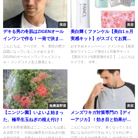
美容
美容
デキる男の冬肌はZIGENオール
美白輝くファンケル【美白1ヵ月
インワンで作る！一発で決まる
実感キット】がスゴくてお買い
男肌！
得！
こんにちは、ナベです。 今、男性の間で
おすすめキャンペーン↓ ファンケル【無添
話題になっていることがあります。
加ホワイトニング美白1ヵ月集中キット
ZIGENのオールインワンフェイスジェ
【美白マスク&美容液付き】】 こんにちは
ル！ メンズコスメ史上最強とも...
ケイです。 今年...
無農薬野菜
美容
【ニンジン園】いよいよ始まっ
メンズワキガ対策専門の【ディ
た、極早生玉ねぎの植え付け！
ーアジカ】！効き目と効果がス
ゴイ！
おすすめ野菜通販はここ↓ こんにちは楽し
こんにちはナベです。 暑くなってくると
み太郎です！ 今回は極早生の玉ねぎの植
気になるのが汗ですね そしてそれに伴っ
え付けです。 今年もいよいよ始まりまし
て気になるのが体臭です！ その中でもワ