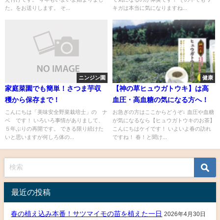
た。をお送りします。 そ...
キガは本当に気になりますね...
ニンジン園
健康
家庭菜園でも簡単！さつま芋収
【神の草ヒュウガトウキ】は高
穫から保存まで！
血圧・高血糖の気になる方へ！
こんにちは「美味安全野菜栽培士」の ナ
お急ぎの方はここからどうぞ↓ 血圧や血糖
ベ です！ いろいろ事情がありまして、
が気になるなら【ヒュウガトウキのお茶】
５年ぶりの再開です。 できる限り続けた
こんにちはケイです！ いよいよ春の訪れ
いと思いますが何しろ体の...
ですね！ 春！と聞け...
最近の投稿
春の植え込み本番！サツマイモの苗を植えた一日
2026年4月30日