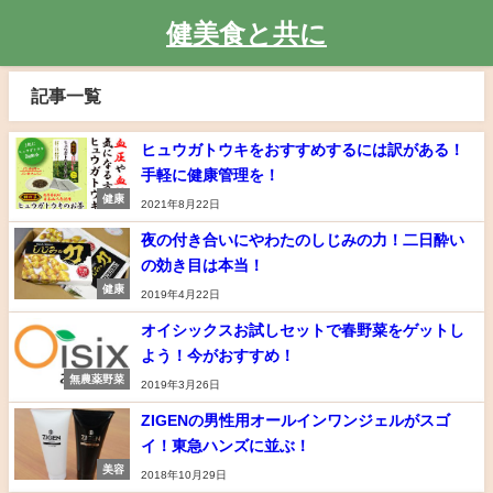
健美食と共に
記事一覧
ヒュウガトウキをおすすめするには訳がある！
手軽に健康管理を！
健康
2021年8月22日
夜の付き合いにやわたのしじみの力！二日酔い
の効き目は本当！
健康
2019年4月22日
オイシックスお試しセットで春野菜をゲットし
よう！今がおすすめ！
無農薬野菜
2019年3月26日
ZIGENの男性用オールインワンジェルがスゴ
イ！東急ハンズに並ぶ！
美容
2018年10月29日