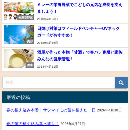
ミレーの栄養野菜でこどもの元気な成長を支え
ましょう！
無農薬野菜
2018年4月23日
日焼け対策はフィールドベンチャーUVネック
ガードがおすすめ！
美容
2018年4月16日
酒屋が作った本物「甘酒」で春バテ克服と家族
みんなの健康管理！
健康
2018年4月11日
最近の投稿
春の植え込み本番！サツマイモの苗を植えた一日
2026年4月30日
春の苗の植え込み真っ盛り！
2026年4月27日