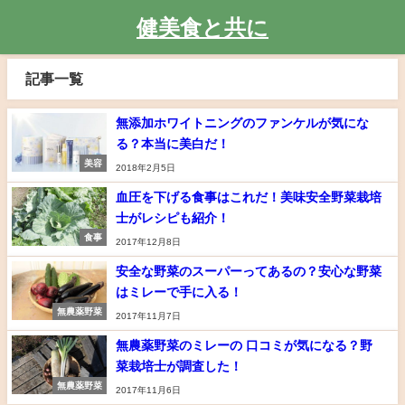
健美食と共に
記事一覧
無添加ホワイトニングのファンケルが気にな
る？本当に美白だ！
美容
2018年2月5日
血圧を下げる食事はこれだ！美味安全野菜栽培
士がレシピも紹介！
食事
2017年12月8日
安全な野菜のスーパーってあるの？安心な野菜
はミレーで手に入る！
無農薬野菜
2017年11月7日
無農薬野菜のミレーの 口コミが気になる？野
菜栽培士が調査した！
無農薬野菜
2017年11月6日