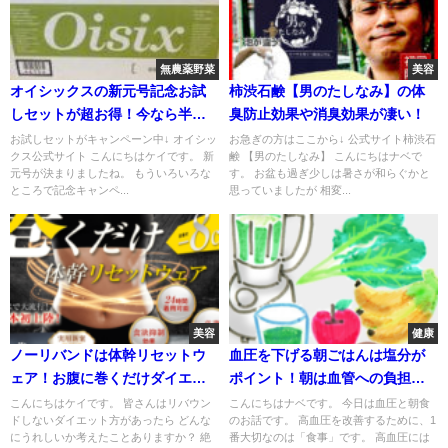
無農薬野菜
美容
オイシックスの新元号記念お試
柿渋石鹸【男のたしなみ】の体
しセットが超お得！今なら半額
臭防止効果や消臭効果が凄い！
も！
お試しセットがキャンペーン中↓ オイシッ
お急ぎの方はここから↓ 公式サイト柿渋石
クス公式サイト こんにちはケイです。 新
鹸 【男のたしなみ】 こんにちはナベで
元号が決まりましたね。 もういろいろな
す。 お盆も過ぎ少しは暑さが和らぐかと
ところで記念キャンペ...
思っていましたが 相変...
美容
健康
ノーリバンドは体幹リセットウ
血圧を下げる朝ごはんは塩分が
ェア！お腹に巻くだけダイエッ
ポイント！朝は血管への負担が
ト！
大きい！
こんにちはケイです。 皆さんはリバウン
こんにちはナベです。 今日は血圧と朝食
ドしないダイエット方があったら どんな
のお話です。 高血圧を改善するために、1
にうれしいか考えたことありますか？ 絶
番大切なのは「食事」です。 高血圧には