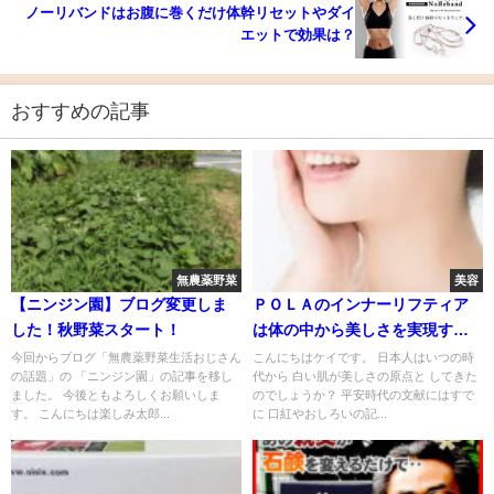
ノーリバンドはお腹に巻くだけ体幹リセットやダイ
エットで効果は？
おすすめの記事
無農薬野菜
美容
【ニンジン園】ブログ変更しま
ＰＯＬＡのインナーリフティア
した！秋野菜スタート！
は体の中から美しさを実現す
る！
今回からブログ「無農薬野菜生活おじさん
こんにちはケイです。 日本人はいつの時
の話題」の 「ニンジン園」の記事を移し
代から 白い肌が美しさの原点と してきた
ました。 今後ともよろしくお願いしま
のでしょうか？ 平安時代の文献にはすで
す。 こんにちは楽しみ太郎...
に 口紅やおしろいの記...