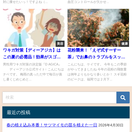
対に痩せたいっ！ですよね（...
血圧コントロールが欠かせ...
美容
健康
ワキガ対策【ディーアジカ】は
花粉襲来！「えぞ式すーすー
この夏の必需品！効果がスゴ
茶」でお鼻のトラブルをスッキ
イ！
リ！
男性用ワキガ対策の決定版『D AGICA』
こんにちは、ケイです。 今年もこの季節
ディーアジカ公式サイト↑ こんにちは
がやってきましたね 今年の花粉の飛散量
ナベです。 梅雨の真っただ中で毎日が蒸
は例年よりもかなり多いとか！ スギ花粉
し暑くじめじめと...
のピークは、福岡では２月下...
最近の投稿
春の植え込み本番！サツマイモの苗を植えた一日
2026年4月30日