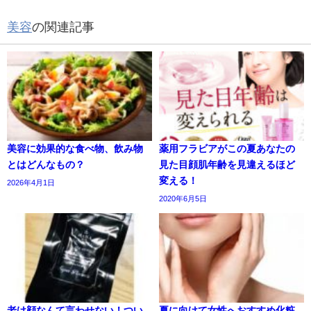
美容
の関連記事
美容に効果的な食べ物、飲み物
薬用フラビアがこの夏あなたの
とはどんなもの？
見た目顔肌年齢を見違えるほど
変える！
2026年4月1日
2020年6月5日
老け顔なんて言わせない！つい
夏に向けて女性へおすすめ化粧