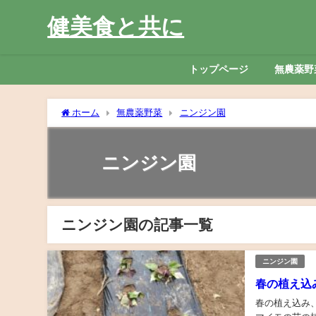
健美食と共に
トップページ
無農薬野
ホーム
無農薬野菜
ニンジン園
ニンジン園
ニンジン園の記事一覧
ニンジン園
春の植え込
春の植え込み、サツマイモの苗を