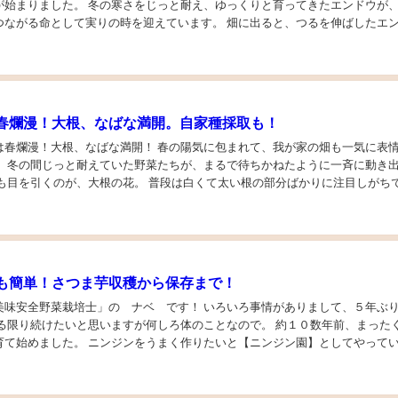
が始まりました。 冬の寒さをじっと耐え、ゆっくりと育ってきたエンドウが、
つながる命として実りの時を迎えています。 畑に出ると、つるを伸ばしたエ
い、 あちこちにぷっくりと膨らんださやが...
春爛漫！大根、なばな満開。自家種採取も！
は春爛漫！大根、なばな満開！ 春の陽気に包まれて、我が家の畑も一気に表
。 冬の間じっと耐えていた野菜たちが、まるで待ちかねたように一斉に動き
、大根の花。 普段は白くて太い根の部分ばかりに注目しがちです
とすっと伸びた茎の先に、可憐な白い花を咲...
も簡単！さつま芋収穫から保存まで！
菜栽培士」の ナベ です！ いろいろ事情がありまして、５年ぶりの再
きる限り続けたいと思いますが何しろ体のことなので。 約１０数年前、まった
育て始めました。 ニンジンをうまく作りたいと【ニンジン園】としてやって
じて「美味安全野菜栽培士」まで取ってしま...