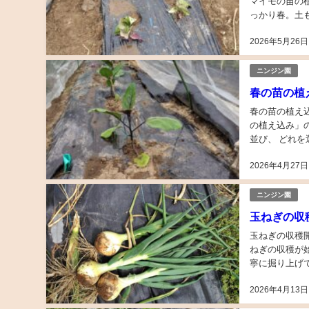
マイモの苗の
っかり春。土もほどよく乾
定番の品種。 
2026年5月26日
ニンジン園
春の苗の植
春の苗の植え込み真っ盛り！ 春の陽気に誘われ
の植え込み」
並び、 どれ
ナス、キュウリ
2026年4月27日
ニンジン園
玉ねぎの収
玉ねぎの収穫開始！雨
ねぎの収穫が
寧に掘り上げていく。 今シーズンは決して楽な栽培ではなか
足。土の乾きが
2026年4月13日