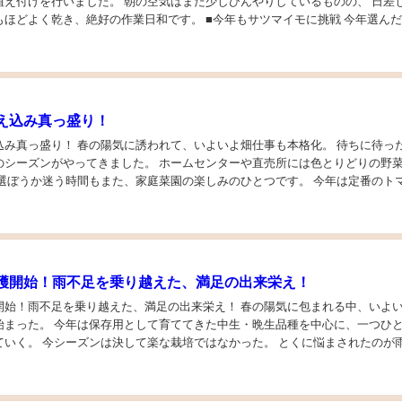
植え付けを行いました。 朝の空気はまだ少しひんやりしているものの、 日差
き、絶好の作業日和です。 ■今年もサツマイモに挑戦 今年選んだのは
紅東、紅はるか、安納芋 甘みが...
え込み真っ盛り！
て、いよいよ畑仕事も本格化。 待ちに待った「苗
のシーズンがやってきました。 ホームセンターや直売所には色とりどりの野
を選ぼうか迷う時間もまた、家庭菜園の楽しみのひとつです。 今年は定番のト
、ピーマンに加えて、 少し挑戦してズ...
穫開始！雨不足を乗り越えた、満足の出来栄え！
不足を乗り越えた、満足の出来栄え！ 春の陽気に包まれる中、いよいよ玉
始まった。 今年は保存用として育ててきた中生・晩生品種を中心に、一つひ
った。 とくに悩まされたのが雨不
早く、 十分な水分を確保できるか不安な...