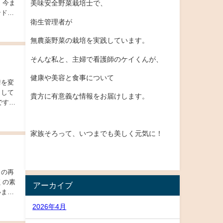
 今ま
美味安全野菜栽培士で、
ンドウ
衛生管理者が
無農薬野菜の栽培を実践しています。
そんな私と、主婦で看護師のケイくんが、
健康や美容と食事について
情を変
出して
貴方に有意義な情報をお届けします。
家族そろって、いつまでも美しく元気に！
くの素
アーカイブ
いま
2026年4月