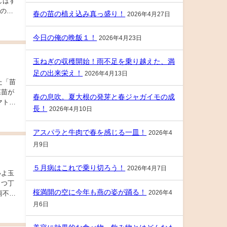
しはす
春の苗の植え込み真っ盛り！
2026年4月27日
今日の俺の晩飯１！
2026年4月23日
玉ねぎの収穫開始！雨不足を乗り越えた、満
足の出来栄え！
2026年4月13日
菜苗が
春の息吹。夏大根の発芽と春ジャガイモの成
マトや
長！
2026年4月10日
アスパラと牛肉で春を感じる一皿！
2026年4
月9日
５月病はこれで乗り切ろう！
2026年4月7日
とつ丁
桜満開の空に今年も燕の姿が踊る！
2026年4
月6日