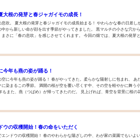
夏大根の発芽と春ジャガイモの成長！
。 夏大根の発芽と春ジャガイモの成長始まる！ やわらかな春の日差しが畑を
の中から新しい命が顔を出す季節がやってきました。 黒マルチの小さな穴か
、まさに「春の息吹」を感じさせてくれます。 今回の畑では、夏大根の発芽
が同時に進んでいます。 どちらも春の畑...
に今年も燕の姿が踊る！
の空に今年も燕の姿が踊る！ 春がやってきた。柔らかな陽射しに包まれ、 あ
クに染まるこの季節。 満開の桜が空を覆い尽くす中、その空を軽やかに舞う
今年もまた、燕（つばめ）が帰ってきたのだ。 見上げれば、青空を背景に桜の
その合間を縫うように燕が飛び交う。 ま...
ドウの収穫開始！春の命をいただく
でエンドウの収穫開始！ 春のやわらかな陽ざしの中、わが家の菜園でもいよ