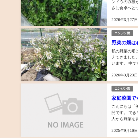
ンドウの収穫
さに食卓へと
が元気に絡み合
2026年3月27日
ニンジン園
野菜の畑は
私の野菜の畑
えてきました
います。 中でも目を引くのが
が、 春になる
2026年3月23日
ニンジン園
家庭菜園で
こんにちは「美味安全野
開です。 で
人から野菜を
す。 それが高
2025年9月16日