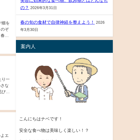
美容に効果的な食べ物、飲み物とはどんなも
の？
2026年3月31日
春の旬の食材で自律神経を整えよう！
2026
らのぞ
年3月30日
と春ジ
案内人
たり一
小さな
花びら
こんにちはナベです！
安全な食べ物は美味しく楽しい！？
いよエ