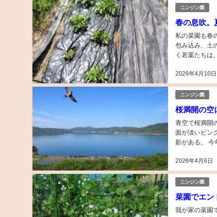
ニンジン園
春の息吹。
私の菜園も春の息吹
包み込み、土
く若葉たちは
ャガイモの成長
2026年4月10日
ニンジン園
桜満開の空
青空で桜満開
面が淡いピン
影がある。 
が風に舞い、 
2026年4月6日
ニンジン園
菜園でエン
我が家の菜園