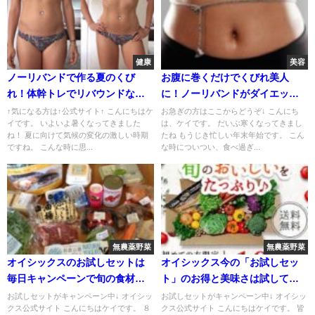
健康
美容
ノーリバンドで作る夏のくび
お腹に巻くだけでくびれ美人
れ！体幹トレでリバウンドな
に！ノーリバンドがダイエット
し！
効果！
↑気になる方は↑公式サイト↑ こんにちはケ
お急ぎの方はここからどうぞ↓ こんにち
イです。 いよいよ暑くなってきました
は、ケイです。 だいぶ寒くなってきまし
ね！ 夏に向けて気候の変化の激しい時期
たね もうじき忙しい年末年始です。 こん
ですね。 こんな時に思...
な時についつい、食べ過ぎ...
無農薬野菜
無農薬野菜
オイシックスのお試しセットは
オイシックス今の「お試しセッ
毎日キャンペーンで旬の食材が
ト」のお得と美味さは試して分
格安で！
かった！
お試しセットがキャンペーン中↓ オイシッ
お試しセットがキャンペーン中↓ オイシッ
クス公式サイト こんにちはケイです。 ８
クス公式サイト こんにちはケイです。 皆