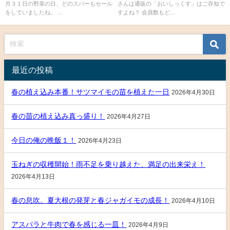
月３１日の野菜の日、どのスパーもセール
さんは通販の「おいしっくす」はご存知で
をしていましたね。 ...
すよね？ 会員数もど...
最近の投稿
春の植え込み本番！サツマイモの苗を植えた一日
2026年4月30日
春の苗の植え込み真っ盛り！
2026年4月27日
今日の俺の晩飯１！
2026年4月23日
玉ねぎの収穫開始！雨不足を乗り越えた、満足の出来栄え！
2026年4月13日
春の息吹。夏大根の発芽と春ジャガイモの成長！
2026年4月10日
アスパラと牛肉で春を感じる一皿！
2026年4月9日