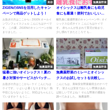
美容
無農薬野菜
ZIGENのSNSを活用したキャン
オイシックスは離乳食にも幼児
ペーンで商品ゲットしよう！
食にも最適！便利でおいしいを
紹介！
お急ぎの方はここから↓ ZIGEN オールイ
離乳食に最適野菜のキャンペーン中↓ オイ
ンワンフェイスジェル こんにちはナベで
シックス公式サイト こんにちはケイで
す。 この夏、ZIGENのキャンペーンが始
す。 赤ちゃんが生まれて育児が始まり、
まりました。 ...
少し慣れてきたところで も...
無農薬野菜
無農薬野菜
猛暑に強いオイシックス！夏の
無農薬野菜のミレーとオイシッ
暑さ対策やサービスがバッチ
クスのお試しセットを比較し
リ！
た！
お急ぎの方はここから↓ ケイ こんにちは
こんにちは、美味安全野菜栽培士のナベで
ケイです。 いよいよ暑くなりますね！ 熱
す。 皆さんは安全でおいしい野菜があれ
中症にならないように、対応はちゃんとし
ば欲しいですよね！ そんな野菜の通販を
ていますか？ もうこ...
調べてみました。 無農薬野...