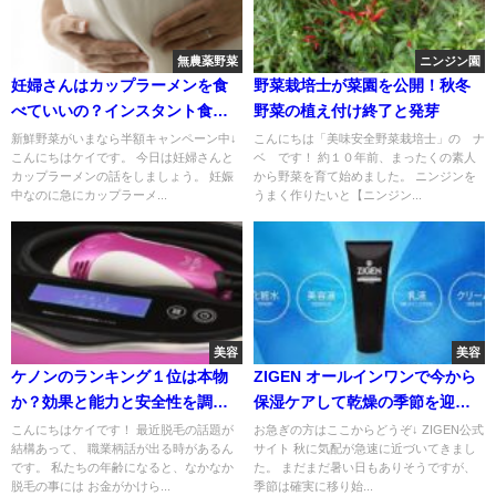
無農薬野菜
ニンジン園
妊婦さんはカップラーメンを食
野菜栽培士が菜園を公開！秋冬
べていいの？インスタント食品
野菜の植え付け終了と発芽
は？
新鮮野菜がいまなら半額キャンペーン中↓
こんにちは「美味安全野菜栽培士」の ナ
こんにちはケイです。 今日は妊婦さんと
ベ です！ 約１０年前、まったくの素人
カップラーメンの話をしましょう。 妊娠
から野菜を育て始めました。 ニンジンを
中なのに急にカップラーメ...
うまく作りたいと【ニンジン...
美容
美容
ケノンのランキング１位は本物
ZIGEN オールインワンで今から
か？効果と能力と安全性を調
保湿ケアして乾燥の季節を迎え
査！
よう！
こんにちはケイです！ 最近脱毛の話題が
お急ぎの方はここからどうぞ↓ ZIGEN公式
結構あって、 職業柄話が出る時があるん
サイト 秋に気配が急速に近づいてきまし
です。 私たちの年齢になると、なかなか
た。 まだまだ暑い日もありそうですが、
脱毛の事には お金がかけら...
季節は確実に移り始...