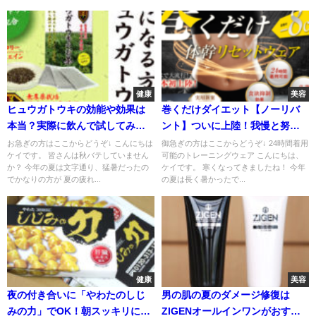
健康
美容
ヒュウガトウキの効能や効果は
巻くだけダイエット【ノーリバ
本当？実際に飲んで試してみ
ント】ついに上陸！我慢と努力
た！
サヨナラ！
お急ぎの方はここからどうぞ↓ こんにちは
御急ぎの方はここからどうぞ↓ 24時間着用
ケイです。 皆さんは秋バテしていません
可能のトレーニングウェア こんにちは、
か？ 今年の夏は文字通り、猛暑だったの
ケイです。 寒くなってきましたね！ 今年
でかなりの方が 夏の疲れ...
の夏は長く暑かったで...
健康
美容
夜の付き合いに「やわたのしじ
男の肌の夏のダメージ修復は
みの力」でOK！朝スッキリに驚
ZIGENオールインワンがおすす