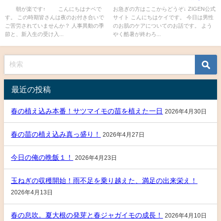
きます！
め！
朝が楽です↑ こんにちはナベで
お急ぎの方はここからどうぞ↓ ZIGEN公式
す。 この時期皆さんは夜のお付き合いで
サイト こんにちはケイです。 今日は男性
ご苦労されていませんか？ 人事異動の季
のお肌のケアについてのお話です。 よう
節と、新入生の受け入...
やく酷暑が終わろ...
最近の投稿
春の植え込み本番！サツマイモの苗を植えた一日
2026年4月30日
春の苗の植え込み真っ盛り！
2026年4月27日
今日の俺の晩飯１！
2026年4月23日
玉ねぎの収穫開始！雨不足を乗り越えた、満足の出来栄え！
2026年4月13日
春の息吹。夏大根の発芽と春ジャガイモの成長！
2026年4月10日