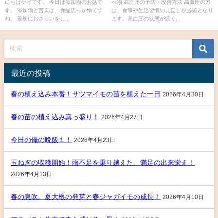
にちはケイです。 今日は添加物のお話で
べ物 高血圧の予防・改善方法 高血圧の方
す。 添加物と言えば、食品店っか物です
は、食事や生活習慣の見直しが必須となり
ね。 最初におさらいをし...
ます。高血圧の状態が続く...
最近の投稿
春の植え込み本番！サツマイモの苗を植えた一日
2026年4月30日
春の苗の植え込み真っ盛り！
2026年4月27日
今日の俺の晩飯１！
2026年4月23日
玉ねぎの収穫開始！雨不足を乗り越えた、満足の出来栄え！
2026年4月13日
春の息吹。夏大根の発芽と春ジャガイモの成長！
2026年4月10日