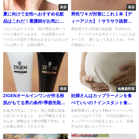
美容
美容
夏に向けて女性へおすすめ化粧
男性ワキガ対策にこれ１本【デ
品はこれだ！看護師がお気に入
ィーアジカ】！サラサラ抜群の
りを紹介！
使用感！
こんにちはケイです。 桜の季節も早いペ
男性用ワキガ対策の決定版『D AGICA』
ースで過ぎていきます。 今は新型コロナ
ディーアジカ公式サイト↑ こんにちは
ウイルスの流行で外出もままなりませんが
ナベです。 暑くなってきましたね。 今年
こんな時こそ、お肌の調子...
の気温はジェッ...
美容
無農薬野菜
ZIGENオールインワンが作る秋
妊婦さんはカップラーメンを食
肌がもてる男の条件!季節先取り
べていいの？インスタント食品
で作る!
は？
お急ぎの方はここから↓ 秋に気配が急速
新鮮野菜がいまなら半額キャンペーン中↓
に近づいてきました。 まだ予断はできま
こんにちはケイです。 今日は妊婦さんと
せんが、朝晩はもう秋の気配ですね。 ま
カップラーメンの話をしましょう。 妊娠
た台風も発生してかなり日...
中なのに急にカップラーメ...