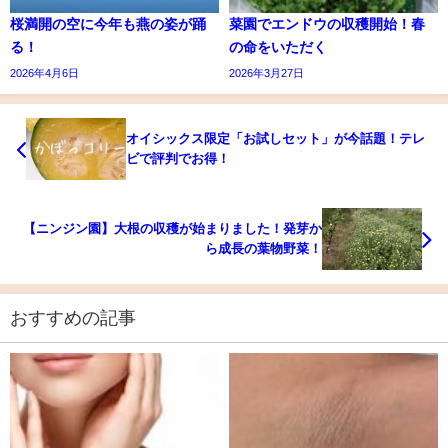
桜満開の空に今年も燕の姿が踊
菜園でエンドウの収穫開始！春
る！
の命をいただく
2026年4月6日
2026年3月27日
オイシックス限定「お試しセット」が今話題！テレ
ビで評判でお得！
【ニンジン園】大根の収穫が始まりました！発芽か
ら成長の葉物野菜！
おすすめの記事