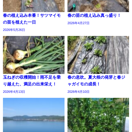
春の植え込み本番！サツマイモ
春の苗の植え込み真っ盛り！
の苗を植えた一日
2026年4月27日
2026年5月26日
玉ねぎの収穫開始！雨不足を乗
春の息吹。夏大根の発芽と春ジ
り越えた、満足の出来栄え！
ャガイモの成長！
2026年4月13日
2026年4月10日